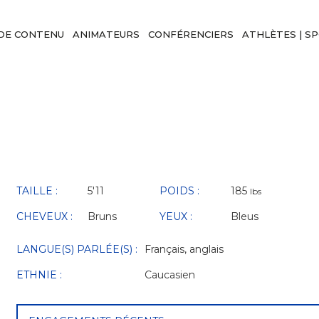
DE CONTENU
ANIMATEURS
CONFÉRENCIERS
ATHLÈTES | S
TAILLE :
5'11
POIDS :
185
lbs
CHEVEUX :
Bruns
YEUX :
Bleus
LANGUE(S) PARLÉE(S) :
Français, anglais
ETHNIE :
Caucasien