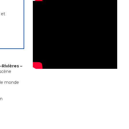
 et
-Rivières –
 scène
r le monde
on