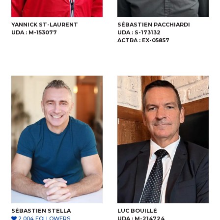
YANNICK ST-LAURENT
SÉBASTIEN PACCHIARDI
UDA :
M-153077
UDA :
S-173132
ACTRA :
EX-05857
SÉBASTIEN STELLA
LUC BOUILLÉ
2 004 FOLLOWERS
UDA :
M-214724