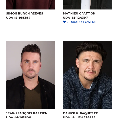
SIMON BURON REEVES
MATHIEU GRATTON
UDA :
S-168384
UDA :
M-124397
20 000 FOLLOWERS
JEAN-FRANÇOIS BASTIEN
DANICK H. PAQUETTE
UDA :
M-165606
UDA :
S- UDA 174992