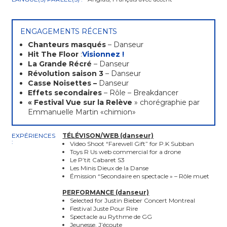
ENGAGEMENTS RÉCENTS
Chanteurs masqués
– Danseur
Hit The Floor
:
Visionnez !
La Grande Récré
– Danseur
Révolution saison 3
– Danseur
Casse Noisettes –
Danseur
Effets secondaires
– Rôle – Breakdancer
« Festival Vue sur la Relève
» chorégraphie par
Emmanuelle Martin «chimion»
EXPÉRIENCES
TÉLÉVISON/WEB (danseur)
:
Video Shoot “Farewell Gift” for P.K Subban
Toys R Us web commercial for a drone
Le P’tit Cabaret S3
Les Minis Dieux de la Danse
Émission “Secondaire en spectacle » – Rôle muet
PERFORMANCE (danseur)
Selected for Justin Bieber Concert Montreal
Festival Juste Pour Rire
Spectacle au Rythme de GG
Jeunesse, J’écoute