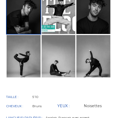
TAILLE :
5’10
YEUX :
Noisettes
CHEVEUX :
Bruns
LANGUE(S) PARLÉE(S) :
Anglais, Français avec accent