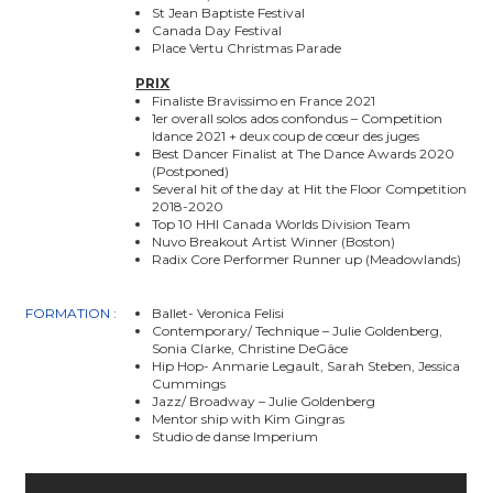
St Jean Baptiste Festival
Canada Day Festival
Place Vertu Christmas Parade
PRIX
Finaliste Bravissimo en France 2021
1er overall solos ados confondus – Competition
Idance 2021 + deux coup de cœur des juges
Best Dancer Finalist at The Dance Awards 2020
(Postponed)
Several hit of the day at Hit the Floor Competition
2018-2020
Top 10 HHI Canada Worlds Division Team
Nuvo Breakout Artist Winner (Boston)
Radix Core Performer Runner up (Meadowlands)
FORMATION :
Ballet- Veronica Felisi
Contemporary/ Technique – Julie Goldenberg,
Sonia Clarke, Christine DeGâce
Hip Hop- Anmarie Legault, Sarah Steben, Jessica
Cummings
Jazz/ Broadway – Julie Goldenberg
Mentor ship with Kim Gingras
Studio de danse Imperium