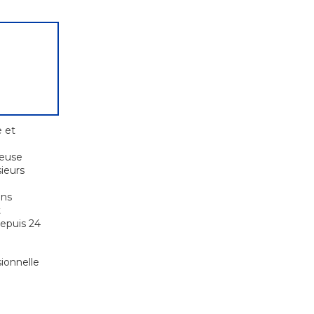
 et
euse
ieurs
ons
t
depuis 24
ionnelle