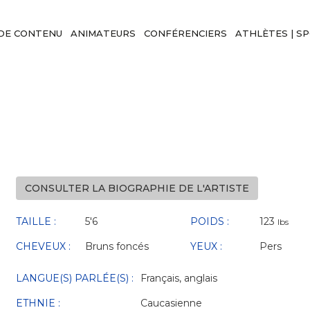
DE CONTENU
ANIMATEURS
CONFÉRENCIERS
ATHLÈTES | S
CONSULTER LA BIOGRAPHIE DE L'ARTISTE
TAILLE :
5'6
POIDS :
123
lbs
CHEVEUX :
Bruns foncés
YEUX :
Pers
LANGUE(S) PARLÉE(S) :
Français, anglais
ETHNIE :
Caucasienne