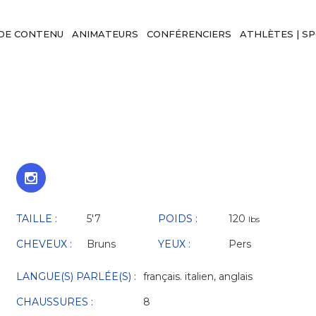
DE CONTENU
ANIMATEURS
CONFÉRENCIERS
ATHLÈTES | S
TAILLE :
5'7
POIDS :
120
lbs
CHEVEUX :
Bruns
YEUX :
Pers
LANGUE(S) PARLÉE(S) :
français. italien, anglais
CHAUSSURES :
8