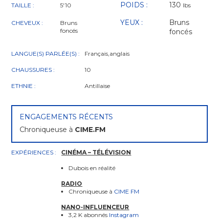
POIDS :
130
TAILLE :
5'10
lbs
YEUX :
Bruns
CHEVEUX :
Bruns
foncés
foncés
LANGUE(S) PARLÉE(S) :
Français,anglais
CHAUSSURES :
10
ETHNIE :
Antillaise
ENGAGEMENTS RÉCENTS
Chroniqueuse à
CIME.FM
EXPÉRIENCES :
CINÉMA – TÉLÉVISION
Dubois en réalité
RADIO
Chroniqueuse à
CIME FM
NANO-INFLUENCEUR
3,2 K abonnés
Instagram