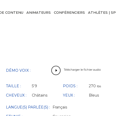
DE CONTENU
ANIMATEURS
CONFÉRENCIERS
ATHLÈTES | S
Télécharger le fichier audio
DÉMO VOIX :
TAILLE :
5'9
POIDS :
270
lbs
CHEVEUX :
Châtains
YEUX :
Bleus
LANGUE(S) PARLÉE(S) :
Français