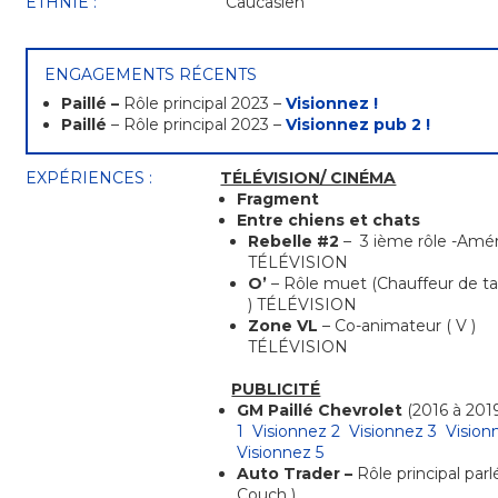
ETHNIE :
Caucasien
ENGAGEMENTS RÉCENTS
Paillé –
Rôle principal 2023 –
Visionnez !
Paillé
– Rôle principal 2023 –
Visionnez pub 2 !
EXPÉRIENCES :
TÉLÉVISION/ CINÉMA
Fragment
Entre chiens et chats
Rebelle #2
– 3 ième rôle -Améro
TÉLÉVISION
O’
– Rôle muet (Chauffeur de taxi
) TÉLÉVISION
Zone VL
– Co-animateur ( V )
TÉLÉVISION
PUBLICITÉ
GM Paillé Chevrolet
(2016 à 20
1
Visionnez 2
Visionnez 3
Vision
Visionnez 5
Auto Trader –
Rôle principal parl
Couch )