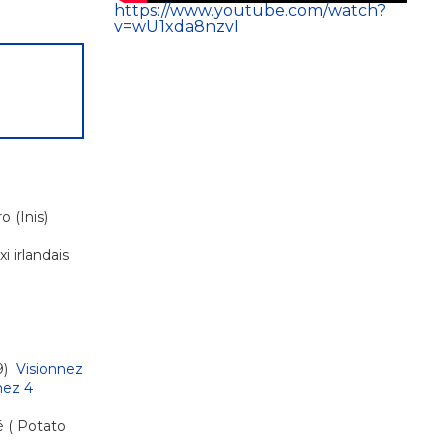
https://www.youtube.com/watch?
v=wU1xda8nzvI
 (Inis)
 irlandais
19)
Visionnez
nez 4
é ( Potato