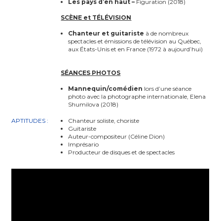
Les pays d’en haut –
Figuration (2018)
SCÈNE et TÉLÉVISION
Chanteur et guitariste
à de nombreux
spectacles et émissions de télévision au Québec,
aux États-Unis et en France (1972 à aujourd’hui)
SÉANCES PHOTOS
Mannequin/comédien
lors d’une séance
photo avec la photographe internationale, Elena
Shumilova (2018)
APTITUDES :
Chanteur soliste, choriste
Guitariste
Auteur-compositeur (Céline Dion)
Imprésario
Producteur de disques et de spectacles