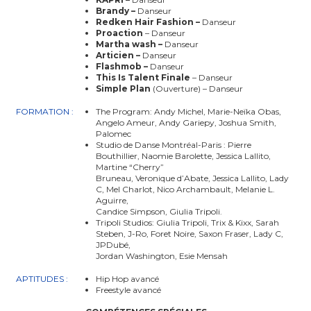
Brandy –
Danseur
Redken Hair Fashion –
Danseur
Proaction
– Danseur
Martha wash –
Danseur
Articien –
Danseur
Flashmob –
Danseur
This Is Talent Finale
– Danseur
Simple Plan
(Ouverture) – Danseur
FORMATION :
The Program: Andy Michel, Marie-Neïka Obas,
Angelo Ameur, Andy Gariepy, Joshua Smith,
Palomec
Studio de Danse Montréal-Paris : Pierre
Bouthillier, Naomie Barolette, Jessica Lallito,
Martine “Cherry”
Bruneau, Veronique d’Abate, Jessica Lallito, Lady
C, Mel Charlot, Nico Archambault, Melanie L.
Aguirre,
Candice Simpson, Giulia Tripoli.
Tripoli Studios: Giulia Tripoli, Trix & Kixx, Sarah
Steben, J-Ro, Foret Noire, Saxon Fraser, Lady C,
JPDubé,
Jordan Washington, Esie Mensah
APTITUDES :
Hip Hop avancé
Freestyle avancé