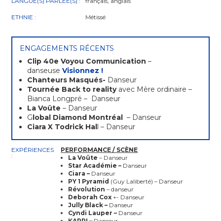
LANGUE(S) PARLÉE(S) :
français, anglais
ETHNIE :
Métissé
ENGAGEMENTS RÉCENTS
Clip 40e Voyou Communication
–
danseuse
Visionnez !
Chanteurs Masqués-
Danseur
Tournée Back to reality
avec Mère ordinaire –
Bianca Longpré – Danseur
La Voûte
– Danseur
G
lobal Diamond Montréal
– Danseur
Ciara X Todrick Hal
l – Danseur
EXPÉRIENCES
PERFORMANCE / SCÈNE
:
La Voûte
– Danseur
Star Académie –
Danseur
Ciara –
Danseur
PY 1 Pyramid
(Guy Laliberté) – Danseur
Révolution
– danseur
Deborah Cox
+- Danseur
Jully Black –
Danseur
Cyndi Lauper –
Danseur
KAPRI –
Danseur