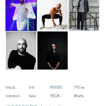
POIDS :
170
TAILLE :
5'10
lbs
YEUX :
Bruns
CHEVEUX :
Noirs