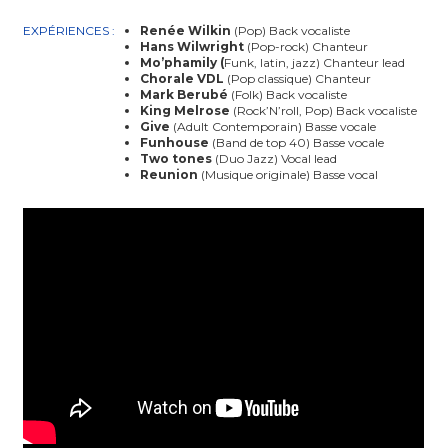
EXPÉRIENCES :
Renée Wilkin
(Pop) Back vocaliste
Hans Wilwright
(Pop-rock) Chanteur
Mo’phamily (
Funk, latin, jazz) Chanteur lead
Chorale VDL
(Pop classique) Chanteur
Mark Berubé
(Folk) Back vocaliste
King Melrose
(Rock’N’roll, Pop) Back vocaliste
Give
(Adult Contemporain) Basse vocale
Funhouse
(Band de top 40) Basse vocale
Two tones
(Duo Jazz) Vocal lead
Reunion
(Musique originale) Basse vocal