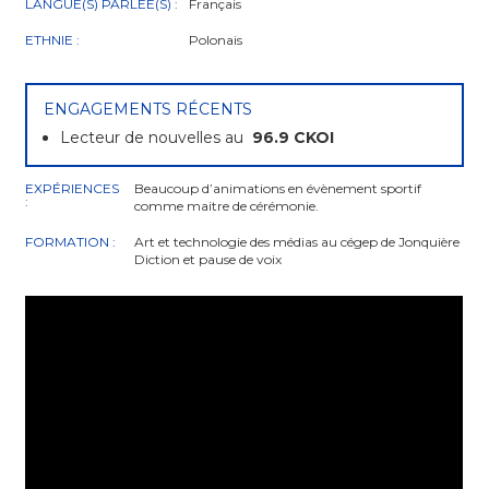
LANGUE(S) PARLÉE(S) :
Français
ETHNIE :
Polonais
ENGAGEMENTS RÉCENTS
Lecteur de nouvelles au
96.9 CKOI
EXPÉRIENCES
Beaucoup d’animations en évènement sportif
:
comme maitre de cérémonie.
FORMATION :
Art et technologie des médias au cégep de Jonquière
Diction et pause de voix